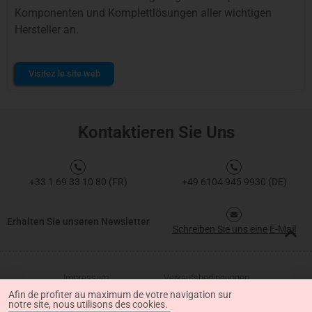
Komponenten und Komplettlösungen aller wichtigen
Hersteller an.
Visitez le site web
Kontaktieren Sie Uns
+33 1 69 33 10 80 (FR)
+49 6104 945 9930 (DE)
Erhalten Sie unseren Newsletter
Schreiben Sie uns eine E-Mail
Impressum
Verkaufsbedingungen
Afin de profiter au maximum de votre navigation sur
notre site, nous utilisons des cookies.
Datenschutz-Bestimmungen