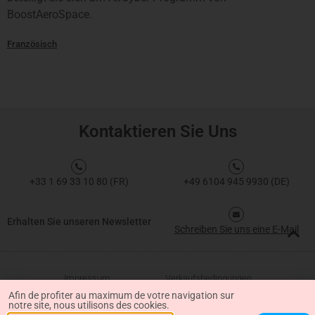
BoostAeroSpace.
Französisch
Kontaktieren Sie Uns
+33 1 69 33 10 80 (FR)
+49 6104 945 9930 (DE)
Erhalten Sie unseren Newsletter
Schreiben Sie uns eine E-Mail
Impressum
Verkaufsbedingungen
Afin de profiter au maximum de votre navigation sur
notre site, nous utilisons des cookies.
Datenschutz-Bestimmungen